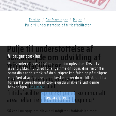
Bank, Skat & Moms
Persondatapolitik -
Forside
For foreninger
Puljer
GDPR
Pulje til understøttelse af fritidsfaciliteter
Lån & leje af faciliteter
Pulje til understøttelse af
Regler for lån og leje
samarbejde om udvikling af
af lokaler
Vi bruger cookies
fritidsfaciliteter
Vi anvender cookies til at optimere din oplevelse. Dvs. at vi
Bolig- &
giver dig bl.a. mulighed for at gemme dit login, dine favoritter
Grundejerforeninger
samt din søgehistorik, så du hurtigere kan følge op på tidligere
Har jeres forening, aftenskole eller
mv.
valg. Ved at acceptere denne besked giver du os tilladelse til at
fortsætte vores brug af cookie og du vil ikke få vist denne
fritidsfællesskab et
besked igen.
Læs mere
Udendørsarealer
fritidsfacilitetsprojekt på et kommunalt
Jeg accepterer
areal eller i en kommunal bygning?
Kunstgræs
Guide - Adgang til
Så kan I nu søge om tilskud til udgifter i forbindelse med:
kommunale lokaler