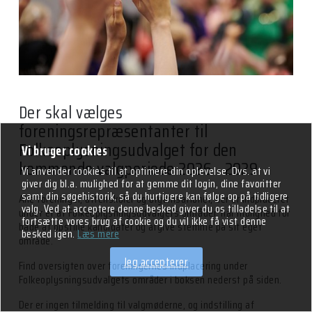
Alletiders Fritid
Bank, Skat & Moms
Folkeoplysningsudvalget
Persondatapolitik -
Kontakt
Folkeoplysningsloven
GDPR
Log ind
Kontakt Idræt &
Folkeoplysning
Lån & leje af faciliteter
Foreningsportalen
Der skal vælges
foreningsrepræsentanter til
Regler for lån og leje
BRND Gladiator
Folkeoplysningsudvalget for den
af lokaler
Vi bruger cookies
BRND Colosseum
kommende valgperiode 2026 - 2029
Vi anvender cookies til at optimere din oplevelse. Dvs. at vi
Bolig- &
giver dig bl.a. mulighed for at gemme dit login, dine favoritter
Grundejerforeninger
samt din søgehistorik, så du hurtigere kan følge op på tidligere
Alle foreninger, aftenskoler og organisationer, der er indplaceret
mv.
valg. Ved at acceptere denne besked giver du os tilladelse til at
under et af Folkeoplysningsudvalgets områder, har mulighed for
fortsætte vores brug af cookie og du vil ikke få vist denne
både at opstille kandidater og afgive stemme på sit eget
besked igen.
Læs mere
Udendørsarealer
område.
Jeg accepterer
Kunstgræs
Find oversigten over foreningernes indplacering under
Folkeoplysningsudvalgets områder i boksen nederst på siden.
Guide - Adgang til
Der er ingen tilmelding til valgmøderne, og indstilling af
kommunale lokaler